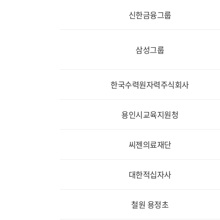
신한금융그룹
삼성그룹
한국수력원자력주식회사
용인시교육지원청
씨젠의료재단
대한적십자사
철원 용정초